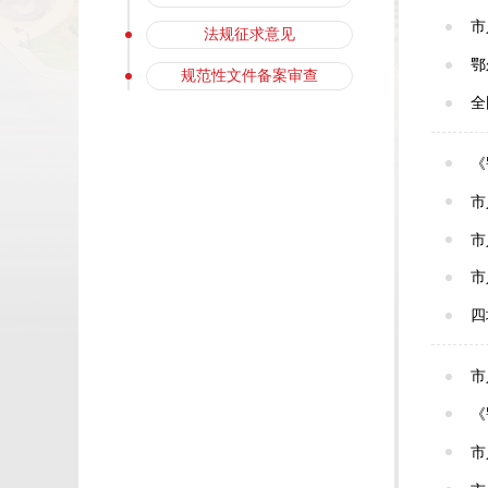
市
法规征求意见
鄂
规范性文件备案审查
全
《
市
市
市
四
市
《
市