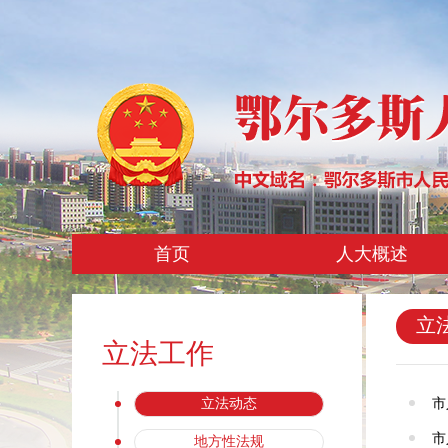
首页
人大概述
立
立法工作
市
立法动态
市
地方性法规