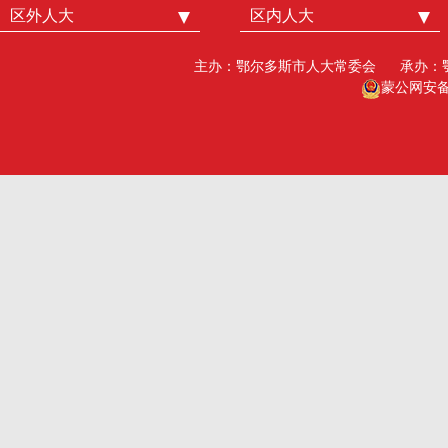
区外人大
中国人大
区内人大
内蒙古人大
北京市人大
呼和浩特市人大
主办：鄂尔多斯市人大常委会
承办：
广州市人大
包头人大
蒙公网安备15
深圳市人大
乌海人大
杭州市人大
赤峰人大
洛阳市人大
呼伦贝尔人大
巴彦淖尔市人大
乌兰察布市人大
兴安盟人大工委