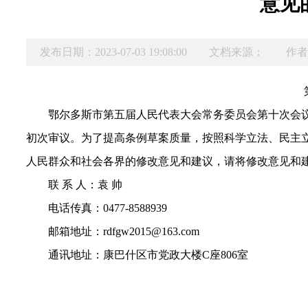
意见
发布日期：2023-07-03 19:08:00
文档来源：
作者
鄂尔多斯市第五届人民代表大会常务委员会第十次会
初次审议。为了提高条例草案质量，按照科学立法、民主
人民群众和社会各界的修改意见和建议，请将修改意见和建议
联 系 人：袁 帅
电话传真：0477-8588939
邮箱地址：rdfgw2015@163.com
通讯地址：康巴什区市党政大楼C座806室
鄂尔多斯市人大