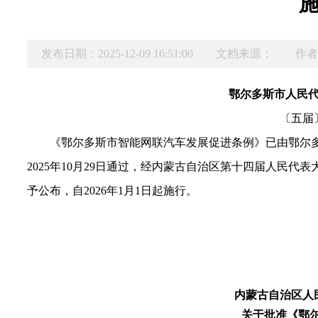
发布日期：2025-12-09 16:51:00
文档来源：
作者
鄂尔多斯市人民
〔五届
《
鄂尔多斯市智能网联汽车发展促进条例
》已
由
鄂尔
2025
年
10
月
29
日通过，经内蒙古自治区第十
四
届人民代表
予公布，自202
6
年
1
月
1
日起施行。
内蒙古自治区人民
关于批准《
鄂