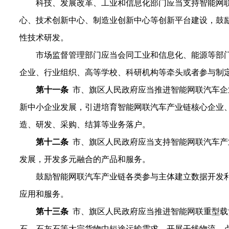
科技、
发展改革
、工业和信息化部门应当
支持智能网
心、
技术创新中心、制造业创新中心等创新
平台
建设，
鼓
性技术研发。
市场监督管理
部门
应当会同工业和信息化
、能源
等部
企业、行业组织、高等学校、科研机构等牵头或
者
参与制
第
十一
条
市、旗区人民政府
应当
推进
智能
网联汽车企
新中小企业发展
，
引进培育智能
网联汽车
产业链核心企业
造、研发、采购、结算等业务落户。
第
十
二
条
市、旗区人民政府应当支持智能网联汽车产
发展，开发多元融合的产品和服务。
鼓励智能网联汽车产业链各类参与主体建立数据开发
应用和服务。
第
十
三
条
市、旗区人民政府应当推进智能网联重型载
石、石灰石等大宗货物中短途运输需求，开展干线物流、