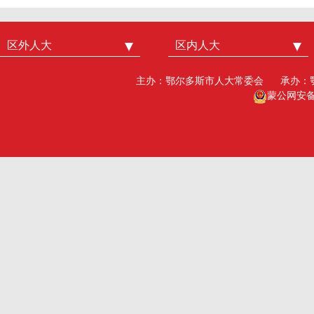
区外人大
中国人大
区内人大
内蒙古人大
北京市人大
呼和浩特市人大
主办：鄂尔多斯市人大常委会
承办：
广州市人大
包头人大
蒙公网安备15
深圳市人大
乌海人大
杭州市人大
赤峰人大
洛阳市人大
呼伦贝尔人大
巴彦淖尔市人大
乌兰察布市人大
兴安盟人大工委