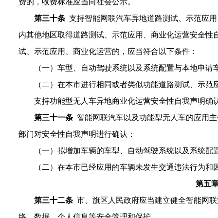
费的，收费标准应当向社会公示。
第
三十
条
支持智能网联汽车异地道路测试、示范应用
内其他地区取得
道
路测试、示范应用、商业化运营安全性
试、示范应用、商业化运营的，应当符合以下条件：
（一）车型、自动驾驶系统以及系统配置与本地申请
（二）在本市进行相同或者类似功能道路测试、示范
支持功能型无人车异地商业化运营安全性自我声明确
第三十一条
智能网联汽车以及功能型无人车的应用主
部门对安全性自我声明进行确认：
（一）拟增加车辆的车型、自动驾驶系统以及系统配
（二）在本市已经应用的车辆未发生交通违法行为和
第五
第
三十二
条
市
、旗区
人民政府应当建立健全智能网联
络、数据、个人信息等安全管理和保护。