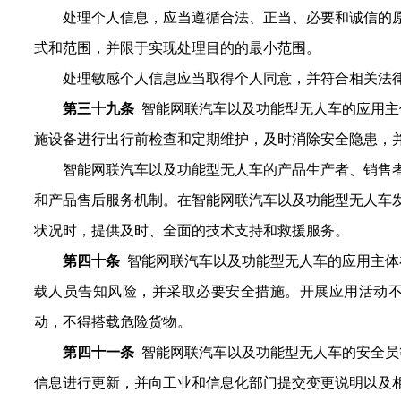
处理个人信息，应当遵循合法、正当、必要和诚信的
式和范围，并限于实现处理目的的最小范围。
处理敏感个人信息应当取得个人同意，并符合相关法
第三十
九
条
智
能网联汽车
以及功能型无人车的
应用主
施设备进行出行前检查和定期维护，及时消除安全隐患，
智能网联汽车以及功能型无人车
的产品
生产
者、销售
和产品售后服务机制。在智能网联汽车
以及功能型无人车
状况时，提供及时、全面的技术支持和救援服务
。
第
四十
条
智能网联
汽车
以及功能型无人车
的
应用主体
载人员告知风险，并采取必要安全措施。开展
应用
活动
动，不得搭载危险货物。
第四十一条
智能网联汽车
以及功能型无人车的安全员
信息进行更新，并向
工业和信息化
部门提交变更说明
以
及