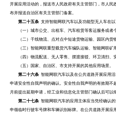
开展应用活动的，报送市人民政府有关主管部门，市人民
布并报送自治区有关主管部门备案。
第
二十五
条
支持智能网联汽车以及功能型无人车在以
（一）城市公交、出租车、汽车租赁等客运服务或者
（二）
干线物流、点对点中短途货物运输、园区内货
（三）
智能网联重型载货汽车编队运输、
智能网联矿
（四）
物流
配送
、无人零售、摆渡
接驳、环卫
清扫
、
（
五
）国家
、自治区
、市支持开展的其他应用场景。
第
二十
六
条
智能网联汽车以及在公共道路开展应用活
申请安全性自我声明的确认。安全性自我声明的有效期不
月前提出延期申请，经工业和信息化主管部门确认后可以
第二十
七
条
智能网联汽车的应用主体应当凭经确认的
申领临时行驶车号牌和车辆识别标牌。在公共道路开展应