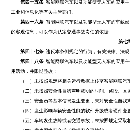
第四十五条
智能网联汽车以及功能型无人车的应用主
工业和信息化
等
有关主管
部门
。
第
四
十六条
智能网联汽车以及功能型无人车的车载设
的客观信息，可以作为认定交通事故责任的依据。
第七
第四十
七
条
违反本条例规定的行为，有关法律、法规
第
四十八
条
智能网联汽车以及功能型无人车的应用主
用活动，并限期整改：
（一）未按照规定将相关运行数据上传至智能网联汽
（二）未按照安全性自我声明载明的时间、路段、区
（三）安全员
等基本信息
发生变更，未
对安全性自我
（四）
发生影响车辆安全性能的软件升级或者硬件变
（五）车辆发生故障或者交通事故，未按照规定采取