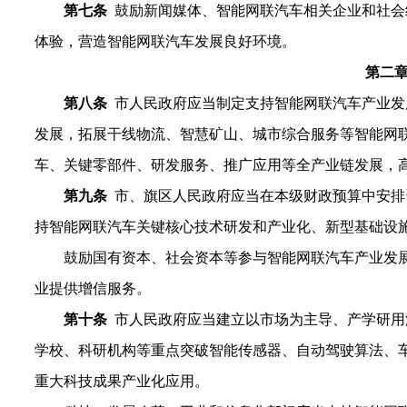
第七条
鼓励新闻媒体、智能网联汽车相关企业和社会
体验，营造智能网联汽车发展良好环境。
第
二
第
八
条
市人民政府应当制定
支持
智能网联汽车
产业
发
发展，
拓展干线物流、智慧矿山、城市综合服务等智能网
车、关键零部件、研发服务、推广应用等全产业链发展，
第
九
条
市、旗区人民政府应当在本级财政预算中安排
持智能网联汽车关键核心技术研发和产业化、新型基础设
鼓励
国有资本、社会资本等
参与
智能网联汽车
产
业发
业提供增信服务。
第十条
市人民政府应当建立以市场为主导、产学研用
学校、科研机构等重点突破智能传感器、自动驾驶算法、
重大科技成果产业化应用。