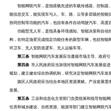
智能网联汽车，是指搭载先进的车载传感器、控制器
能信息交互，能实现车与人、车、路、云等多层级的智能
协同控制等功能的汽车，包括有条件自动驾驶汽车、高度
功能型无人车，是指具备环境感知、智能决策和自动
构，在特定场景完成指定功能任务的新型车辆，
包括智能
环卫车、无人安防巡逻车、无人运输车等。
第
三
条
智
能网联
汽车发展应当
遵循市场主导、政府引
第
四
条
市人民政府应当加强对
智能网联汽车发展促进
规划，
建立健全综合协调机制，研究决定智能网联汽车发
旗
区人民政府应当结合本地区资源
禀赋、
产业发展需
发展。
第五条
工业和信息化主管部门负责统筹和指导智能网
住房和城乡建设、自然资源、能源等部门建立智能网联汽