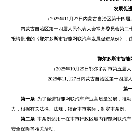
发展促
（202
5
年
11
月
27
日内蒙古自治区第十
四
届
内蒙古自治区第十
四
届人民代表大会常务委员会第
二
报请批准的《
鄂尔多斯市智能网联汽车发展促进条例
》，
鄂尔多斯市智能
（2025年10月29日鄂尔多斯市第
2025年11月27日内蒙古自治区第十
第
第一条
为
了
促进智能网联汽车
产业高质量发展，
推动
力，
根据有关法律
、
法规，结合本市实际，制定本条例。
第二条
本条例适用于在本市行政区域内智能网联汽车
安全保障等相关活动
。