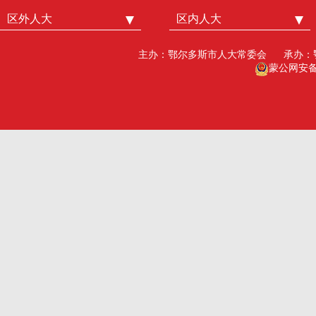
区外人大
中国人大
区内人大
内蒙古人大
北京市人大
呼和浩特市人大
主办：鄂尔多斯市人大常委会
承办：
广州市人大
包头人大
蒙公网安备15
深圳市人大
乌海人大
杭州市人大
赤峰人大
洛阳市人大
呼伦贝尔人大
巴彦淖尔市人大
乌兰察布市人大
兴安盟人大工委