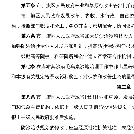
第五条
市
、旗区
人民政府林业和草原行政主管部门负
市、
旗区
人民政府发展改革、农牧、
水行政
、自然
构，按照部门职责和分工，各负其责，密切配合，协同做
第
六
条
市、
旗区
人民政府应当加大防沙治沙科技投入
加强防沙治沙专业人才培养和引进，提高防沙治沙科学技
鼓励高等院校、科研院所和企业建立产学研合作机制
第
七
条
在库布其沙漠毛乌素沙地治理工作中作出显著
和本
级
有关规定给予表彰
和
奖励；对保护和改善生态质量
第二章
第八条
市、旗区人民政府应当组织林业和草原、发展
门和气象主管机构，依据上一级人民政府防沙治沙规划，
报上一级人民政府批准后实施。
防沙治沙规划的修改，应当经原批准机关批准；未经