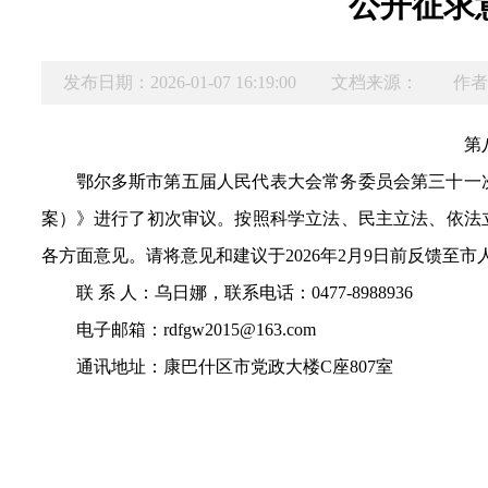
公开征求
发布日期：2026-01-07 16:19:00
文档来源：
作者
第
鄂尔多斯市第五届人民代表大会常务委员会第三十一
案）》进行了初次审议。按照科学立法、民主立法、依法
各方面意见。请将意见和建议于20
26
年
2
月
9
日前反馈至市
联 系 人：乌日娜，联系电话：0477-8
9
889
36
电子邮箱：rdfgw2015@163.com
通讯地址：康巴什区市党政大楼C座80
7
室