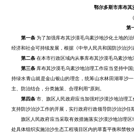
鄂尔多斯市库布其
第
第一条
为了加强库布其沙漠毛乌素沙地沙化土地的治
经济和社会可持续发展，根据《中华人民共和国防沙治沙
第二条
在本市行政区域内从事库布其沙漠毛
乌素沙地
第三条
库布其沙漠毛乌素沙地治理工作应当坚持中国
持绿水青山就是金山银山的理念，
统筹
山水林田湖草沙一
主、防治结合，分类施策、合理利用
”
原则。
第四条
市、旗区人民政府应当加强对沙漠沙地治理工
支持防沙治沙工作的开展
，
实行政府行政领导防沙治沙任
旗区人民政府应当采取有效措施落实沙漠沙地治理区
处具体组织实施治沙生态工程项目区内的草畜平衡和禁牧