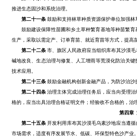
推进生态固沙和系统治理。
第二十一条
鼓励和支持林草种质资源保护单位加强林
鼓励建设保障性苗圃和乡土草种繁育基地等种苗繁育
生产，采取以需定产、订单育苗、就近育苗等方式，提高
第二十二条
市、旗区人民政府应当组织库布其沙漠毛
碱地改良、生态治理与修复、人工增雨等荒漠化防治关键
技术应用。
第二十三条
鼓励金融机构创新金融产品，为防沙治沙
第二十四条
治理主体完成治理任务后，应当向受理治
格的，应当出具治理合格证明文件；经验收不合格的，治
第四章
第二十五条
开发利用库布其沙漠毛乌素沙地应当
遵循
市场需求，适度有序发展节水、低碳、环保型特色沙产业