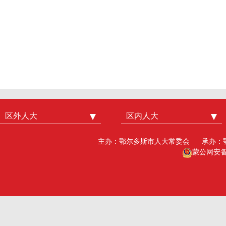
区外人大
中国人大
区内人大
内蒙古人大
北京市人大
呼和浩特市人大
主办：鄂尔多斯市人大常委会
承办：
广州市人大
包头人大
蒙公网安备15
深圳市人大
乌海人大
杭州市人大
赤峰人大
洛阳市人大
呼伦贝尔人大
巴彦淖尔市人大
乌兰察布市人大
兴安盟人大工委