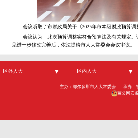
会议听取了市财政局关于《2025年市本级财政预算
会议
认为，此次预算调整实符合预算法及有关规定。
见进一步修改完善后，依法提请市人大常委会会议审议。
区外人大
中国人大
区内人大
内蒙古人大
北京市人大
呼和浩特市人大
主办：鄂尔多斯市人大常委会
承办：
广州市人大
包头人大
蒙公网安备15
深圳市人大
乌海人大
杭州市人大
赤峰人大
洛阳市人大
呼伦贝尔人大
巴彦淖尔市人大
乌兰察布市人大
兴安盟人大工委