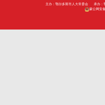
主办：鄂尔多斯市人大常委会
承办：
广州市人大
包头人大
蒙公网安备15
深圳市人大
乌海人大
杭州市人大
赤峰人大
洛阳市人大
呼伦贝尔人大
巴彦淖尔市人大
乌兰察布市人大
兴安盟人大工委