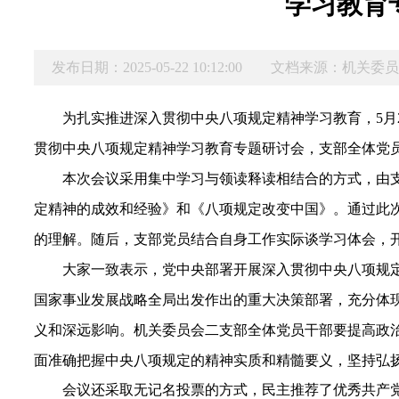
学习教育
发布日期：2025-05-22 10:12:00
文档来源：机关委
为扎实推进深入贯彻中央八项规定精神学习教育，5月2
贯彻中央八项规定精神学习教育专题研讨会，
支部全体党
本次会议采用集中学习与领读释读相结合的方式，由
定精神的成效和经验》
和《八项规定改变中国》
。通过此
的理解。
随后，支部党员结合自身工作实际谈学习体会，
大家一致表示，党中央部署开展深入贯彻中央八项规
国家事业发展战略全局出发作出的重大决策部署，充分体
义和深远影响
。
机关委员会二支部
全体党员干部要提高政
面准确把握中央八项规定的精神实质和精髓要义，坚持弘
会议还
采取无记名投票的方式，民主推荐了优秀共产