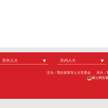
区外人大
中国人大
区内人大
内蒙古人大
北京市人大
呼和浩特市人大
主办：鄂尔多斯市人大常委会
承办：
广州市人大
包头人大
蒙公网安备15
深圳市人大
乌海人大
杭州市人大
赤峰人大
洛阳市人大
呼伦贝尔人大
巴彦淖尔市人大
乌兰察布市人大