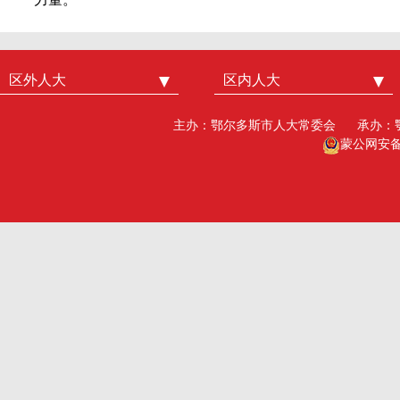
区外人大
中国人大
区内人大
内蒙古人大
北京市人大
呼和浩特市人大
主办：鄂尔多斯市人大常委会
承办：
广州市人大
包头人大
蒙公网安备15
深圳市人大
乌海人大
杭州市人大
赤峰人大
洛阳市人大
呼伦贝尔人大
巴彦淖尔市人大
乌兰察布市人大
兴安盟人大工委