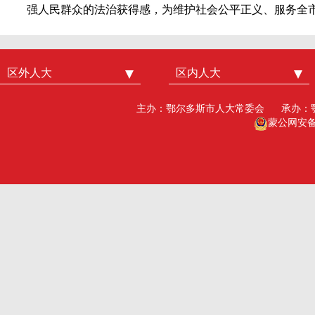
强人民群众的法治获得感，为维护社会公平正义、服务全
区外人大
中国人大
区内人大
内蒙古人大
北京市人大
呼和浩特市人大
主办：鄂尔多斯市人大常委会
承办：
广州市人大
包头人大
蒙公网安备15
深圳市人大
乌海人大
杭州市人大
赤峰人大
洛阳市人大
呼伦贝尔人大
巴彦淖尔市人大
乌兰察布市人大
兴安盟人大工委